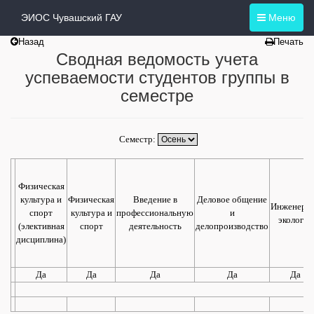
ЭИОС Чувашский ГАУ
Меню
Назад
Печать
Сводная ведомость учета
успеваемости студентов группы в
семестре
Семестр:
Физическая
культура и
Физическая
Введение в
Деловое общение
Инженерн
спорт
культура и
профессиональную
и
экология
(элективная
спорт
деятельность
делопроизводство
дисциплина)
Да
Да
Да
Да
Да