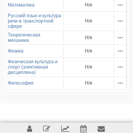
Математика
Н/я
Русский язык и культура
речи в транспортной
Н/я
сфере
Теоретическая
Н/я
механика
Физика
Н/я
Физическая культура и
спорт (элективная
Н/я
дисциплина)
Философия
Н/я