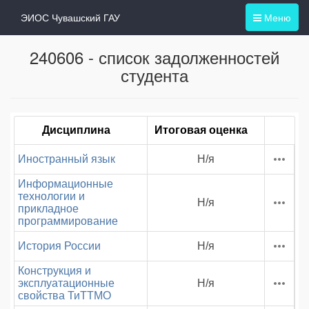
ЭИОС Чувашский ГАУ
Меню
240606 - список задолженностей
студента
Дисциплина
Итоговая оценка
Иностранный язык
Н/я
Информационные
технологии и
Н/я
прикладное
программирование
История России
Н/я
Конструкция и
эксплуатационные
Н/я
свойства ТиТТМО