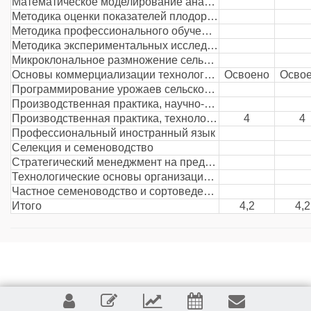
Математическое моделирование анализ данных в агрономии
Методика оценки показателей плодородия почвы
Методика профессионального обучения
Методика экспериментальных исследований в агрономии
Микроклональное размножение сельскохозяйственных культур
Основы коммерциализации технологических достижений
Освоено
Осво
Программирование урожаев сельскохозяйственных культур
Производственная практика, научно-исследовательская работа
Производственная практика, технологическая практика
4
4
Профессиональный иностранный язык
Селекция и семеноводство
Стратегический менеджмент на предприятиях АПК
Технологические основы организации производства растениеводческой продукции
Частное семеноводство и сортоведение сельскохозяйственных культур
Итого
4,2
4,2