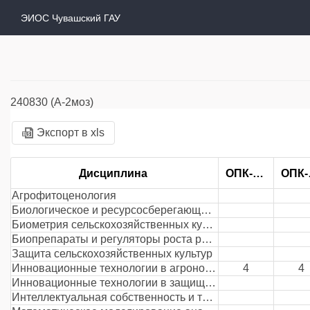
ЭИОС Чувашский ГАУ
240830 (А-2моз)
Экспорт в xls
Дисциплина
ОПК-1.1
О
Агрофитоценология
Биологическое и ресурсосберегающее земледелие
Биометрия сельскохозяйственных культур
Биопрепараты и регуляторы роста растений
Защита сельскохозяйственных культур
Инновационные технологии в агрономии
4
4
Инновационные технологии в защищенном грунте
Интеллектуальная собственность и технологические инновации