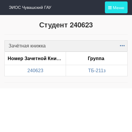
Меню
ЭИОС Чувашский ГАУ
Студент 240623
Зачётная книжка
Item
Номер Зачетной Книжки
Группа
240623
ТБ-211з