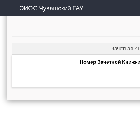
ЭИОС Чувашский ГАУ
Зачётная к
Номер Зачетной Книжк